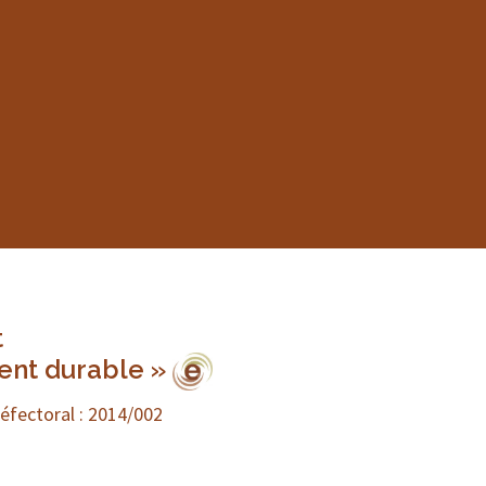
t
ent durable »
réfectoral : 2014/002